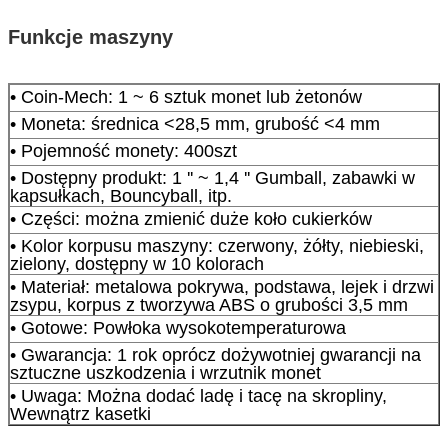
Funkcje maszyny
• Coin-Mech: 1 ~ 6 sztuk monet lub żetonów
• Moneta: średnica <28,5 mm, grubość <4 mm
• Pojemność monety: 400szt
• Dostępny produkt: 1 '' ~ 1,4 '' Gumball, zabawki w
kapsułkach, Bouncyball, itp.
• Części: można zmienić duże koło cukierków
• Kolor korpusu maszyny: czerwony, żółty, niebieski,
zielony, dostępny w 10 kolorach
• Materiał: metalowa pokrywa, podstawa, lejek i drzwi
zsypu, korpus z tworzywa ABS o grubości 3,5 mm
• Gotowe: Powłoka wysokotemperaturowa
• Gwarancja: 1 rok oprócz dożywotniej gwarancji na
sztuczne uszkodzenia i wrzutnik monet
• Uwaga: Można dodać ladę i tacę na skropliny,
Wewnątrz kasetki