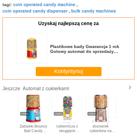
coin operated candy machine
tagi:
,
coin operated candy dispenser
bulk candy machines
,
Uzyskaj najlepszą cenę za
Plastikowe bady Gwarancja 1 rok
Gotowy automat do sprzedaży
cukierków z powłoką w wysokiej
temperaturze
Kontyntynuj
Automat z cukierkami
Jeszcze
 Candy
1,4 "Kapsułki
Maszyna
Handlowy
ABS Met
 Machine
Zabawki Bouncy
cukiernicza z
dozownik
Automat
lowy
Ball Candy
okrągłymi
cukierków na
automa
ik gumy
Gumball Automat
monetami
monety do
sprze