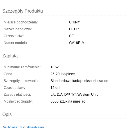
Szczegóły Produktu
Miejsce pochodzenia:
CHINY
Nazwa handlowa:
DEER
Orzecznictwo:
CE
Numer modelu:
GV18R-M
Zapłata
Minimalne zamówienie:
10SZT.
Cena:
26-29usd/piece
Szczegóły pakowania:
Standardowe funkcje eksportu karton
Czas dostawy:
15 dni
Zasady płatności:
L/c, D/A, D/P, T/T, Western Union,
Możliwość Supply:
6000 sztuk na miesiąc
Opis
Automat z cukierkami