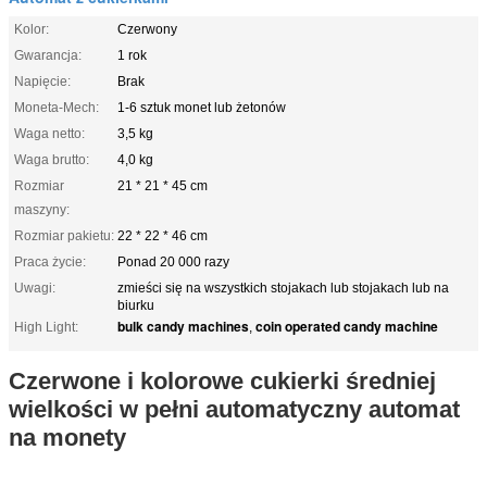
Kolor:
Czerwony
Gwarancja:
1 rok
Napięcie:
Brak
Moneta-Mech:
1-6 sztuk monet lub żetonów
Waga netto:
3,5 kg
Waga brutto:
4,0 kg
Rozmiar
21 * 21 * 45 cm
maszyny:
Rozmiar pakietu:
22 * 22 * ​​46 cm
Praca życie:
Ponad 20 000 razy
Uwagi:
zmieści się na wszystkich stojakach lub stojakach lub na
biurku
bulk candy machines
coin operated candy machine
High Light:
,
Czerwone i kolorowe cukierki średniej
wielkości w pełni automatyczny automat
na monety