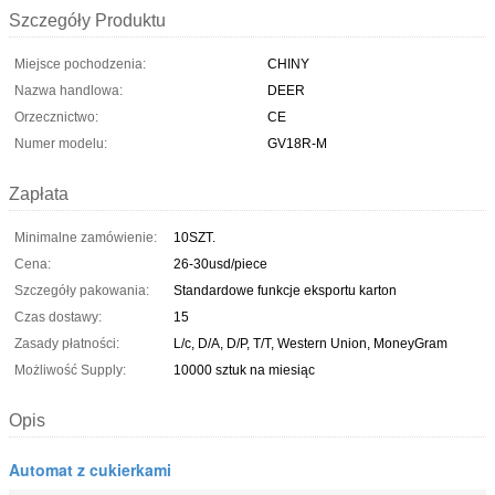
Szczegóły Produktu
Miejsce pochodzenia:
CHINY
Nazwa handlowa:
DEER
Orzecznictwo:
CE
Numer modelu:
GV18R-M
Zapłata
Minimalne zamówienie:
10SZT.
Cena:
26-30usd/piece
Szczegóły pakowania:
Standardowe funkcje eksportu karton
Czas dostawy:
15
Zasady płatności:
L/c, D/A, D/P, T/T, Western Union, MoneyGram
Możliwość Supply:
10000 sztuk na miesiąc
Opis
Automat z cukierkami