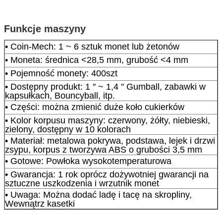
Funkcje maszyny
• Coin-Mech: 1 ~ 6 sztuk monet lub żetonów
• Moneta: średnica <28,5 mm, grubość <4 mm
• Pojemność monety: 400szt
• Dostępny produkt: 1 '' ~ 1,4 '' Gumball, zabawki w
kapsułkach, Bouncyball, itp.
• Części: można zmienić duże koło cukierków
• Kolor korpusu maszyny: czerwony, żółty, niebieski,
zielony, dostępny w 10 kolorach
• Materiał: metalowa pokrywa, podstawa, lejek i drzwi
zsypu, korpus z tworzywa ABS o grubości 3,5 mm
• Gotowe: Powłoka wysokotemperaturowa
• Gwarancja: 1 rok oprócz dożywotniej gwarancji na
sztuczne uszkodzenia i wrzutnik monet
• Uwaga: Można dodać ladę i tacę na skropliny,
Wewnątrz kasetki