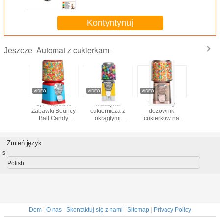
Gwarancja 1 rok
Kontyntynuj
Automat z cukierkami
Jeszcze
 Candy
1,4 "Kapsułki
Maszyna
Handlowy
ABS Met
 Machine
Zabawki Bouncy
cukiernicza z
dozownik
Automat
lowy
Ball Candy
okrągłymi
cukierków na
automa
ik gumy
Gumball Automat
monetami
monety do
sprze
iała
sprzedający
Powlekanie
centrum
cukie
wysokotemperaturowe
handlowego
Zmień język
s
Polish
Dom
|
O nas
|
Skontaktuj się z nami
|
Sitemap
|
Privacy Policy