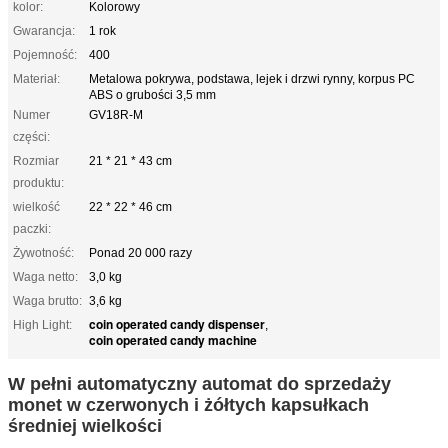
kolor:
Kolorowy
Gwarancja:
1 rok
Pojemność:
400
Materiał:
Metalowa pokrywa, podstawa, lejek i drzwi rynny, korpus PC
ABS o grubości 3,5 mm
Numer
GV18R-M
części:
Rozmiar
21 * 21 * 43 cm
produktu:
wielkość
22 * 22 * ​​46 cm
paczki:
Żywotność:
Ponad 20 000 razy
Waga netto:
3,0 kg
Waga brutto:
3,6 kg
coin operated candy dispenser
High Light:
,
coin operated candy machine
W pełni automatyczny automat do sprzedaży
monet w czerwonych i żółtych kapsułkach
średniej wielkości