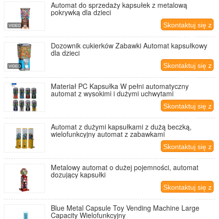
Automat do sprzedaży kapsułek z metalową
pokrywką dla dzieci
Skontaktuj się z
nami
Dozownik cukierków Zabawki Automat kapsułkowy
dla dzieci
Skontaktuj się z
nami
Materiał PC Kapsułka W pełni automatyczny
automat z wysokimi i dużymi uchwytami
Skontaktuj się z
nami
Automat z dużymi kapsułkami z dużą beczką,
wielofunkcyjny automat z zabawkami
Skontaktuj się z
nami
Metalowy automat o dużej pojemności, automat
dozujący kapsułki
Skontaktuj się z
nami
Blue Metal Capsule Toy Vending Machine Large
Capacity Wielofunkcyjny