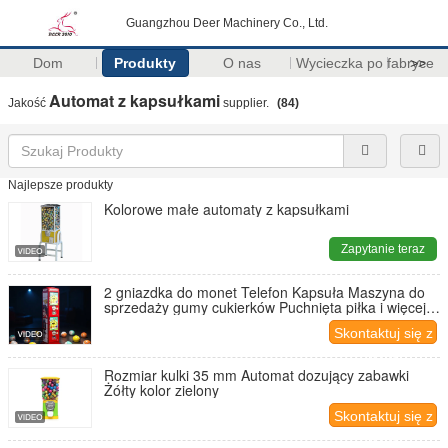
Guangzhou Deer Machinery Co., Ltd.
Dom
Produkty
O nas
Wycieczka po fabryce
>>
Automat z kapsułkami
Jakość
supplier.
(84)
Najlepsze produkty
Kolorowe małe automaty z kapsułkami
Zapytanie teraz
2 gniazdka do monet Telefon Kapsuła Maszyna do
sprzedaży gumy cukierków Puchnięta piłka i więcej
28*28*130CM
Skontaktuj się z
nami
Rozmiar kulki 35 mm Automat dozujący zabawki
Żółty kolor zielony
Skontaktuj się z
nami