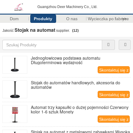
Guangzhou Deer Machinery Co., Ltd.
Dom
Produkty
O nas
Wycieczka po fabryce
>>
Stojak na automat
Jakość
supplier.
(12)
Jednogłowicowa podstawa automatu
Długoterminowa wydajność
Skontaktuj się z
nami
Stojak do automatów handlowych, akcesoria do
automatów
Skontaktuj się z
nami
Automat trzy kapsułki o dużej pojemności Czerwony
kolor 1-6 sztuk Monety
Skontaktuj się z
nami
Stojak na automat z metalowymi zabawkami Wysoka