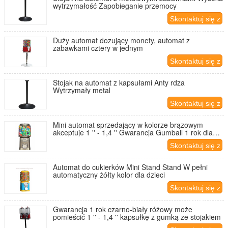
wytrzymałość Zapobieganie przemocy
Skontaktuj się z
nami
Duży automat dozujący monety, automat z
zabawkami cztery w jednym
Skontaktuj się z
nami
Stojak na automat z kapsułami Anty rdza
Wytrzymały metal
Skontaktuj się z
nami
Mini automat sprzedający w kolorze brązowym
akceptuje 1 '' - 1,4 '' Gwarancja Gumball 1 rok dla
dzieci
Skontaktuj się z
nami
Automat do cukierków Mini Stand Stand W pełni
automatyczny żółty kolor dla dzieci
Skontaktuj się z
nami
Gwarancja 1 rok czarno-biały różowy może
pomieścić 1 '' - 1,4 '' kapsułkę z gumką ze stojakiem