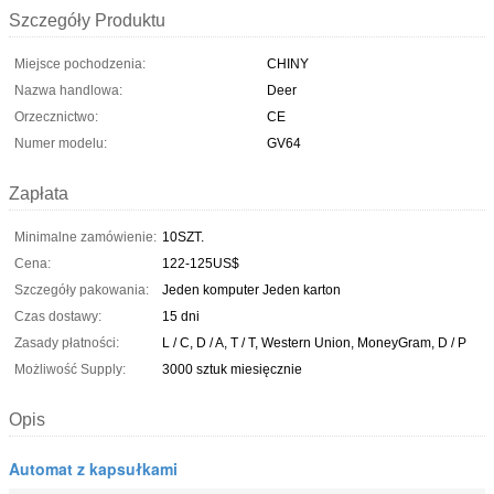
Szczegóły Produktu
Miejsce pochodzenia:
CHINY
Nazwa handlowa:
Deer
Orzecznictwo:
CE
Numer modelu:
GV64
Zapłata
Minimalne zamówienie:
10SZT.
Cena:
122-125US$
Szczegóły pakowania:
Jeden komputer Jeden karton
Czas dostawy:
15 dni
Zasady płatności:
L / C, D / A, T / T, Western Union, MoneyGram, D / P
Możliwość Supply:
3000 sztuk miesięcznie
Opis
Automat z kapsułkami