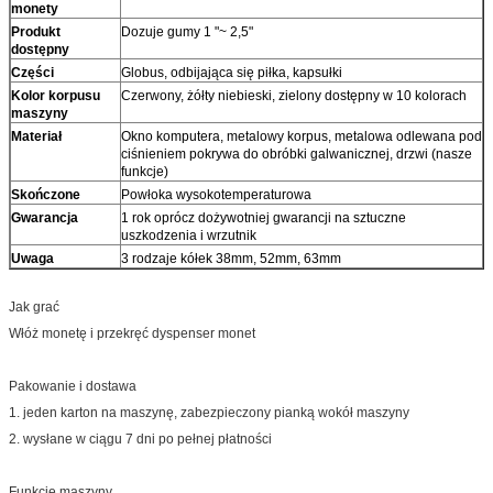
monety
Produkt
Dozuje gumy 1 "~ 2,5"
dostępny
Części
Globus, odbijająca się piłka, kapsułki
Kolor korpusu
Czerwony, żółty niebieski, zielony dostępny w 10 kolorach
maszyny
Materiał
Okno komputera, metalowy korpus, metalowa odlewana pod
ciśnieniem pokrywa do obróbki galwanicznej, drzwi (nasze
funkcje)
Skończone
Powłoka wysokotemperaturowa
Gwarancja
1 rok oprócz dożywotniej gwarancji na sztuczne
uszkodzenia i wrzutnik
Uwaga
3 rodzaje kółek 38mm, 52mm, 63mm
Jak grać
Włóż monetę i przekręć dyspenser monet
Pakowanie i dostawa
1. jeden karton na maszynę, zabezpieczony pianką wokół maszyny
2. wysłane w ciągu 7 dni po pełnej płatności
Funkcje maszyny