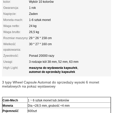
kolor:
Wybór 10 kolorów
Gwarancja:
1 rok
Napięcie:
Żaden
Moneta-mach:
1-6 sztuk monet
Waga netto:
24 kg
Waga brutto:
26,5 kg
Rozmiar maszyny:
29 * 26 * 158 cm
Wielkość
30 * 27 * 160 cm
opakowania:
Żywotność:
Ponad 20000 razy
Uwagi:
3 rodzaje kół 38 mm, 52 mm, 63 mm
maszyna do wydawania kapsułek
High Light:
,
automat do sprzedaży kapsułek
3 typy Wheel Capsule Automat do sprzedaży wysoki 6 monet
metalowych na pokaz wystawowy
Coin-Mech
1 ~ 6 sztuk monet lub żetonów
Moneta
Dia <28,5 mm, grubość <4 mm
Pojemność
600szt