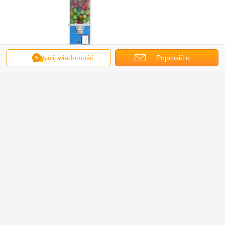
Wyślij wiadomość
Poprosić o
wycenę
Szczegóły fabryczne