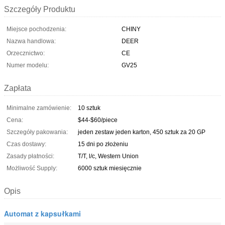
Szczegóły Produktu
Miejsce pochodzenia:
CHINY
Nazwa handlowa:
DEER
Orzecznictwo:
CE
Numer modelu:
GV25
Zapłata
Minimalne zamówienie:
10 sztuk
Cena:
$44-$60/piece
Szczegóły pakowania:
jeden zestaw jeden karton, 450 sztuk za 20 GP
Czas dostawy:
15 dni po złożeniu
Zasady płatności:
T/T, l/c, Western Union
Możliwość Supply:
6000 sztuk miesięcznie
Opis
Automat z kapsułkami