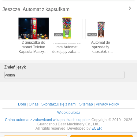
Automat z kapsułkami
Jeszcze
ikowana
2 gniazdka do
Rozmiar kulki 35
Automat do
Kolorow
z SGS
monet Telefon
mm Automat
sprzedaży
automa
na do
Kapsuła Maszyna
dozujący zabawki
kapsułek z
kapsuł
edaży
do sprzedaży
Żółty kolor zielony
metalową
 o dużej
gumy cukierków
pokrywką dla
ości i
Puchnięta piłka i
dzieci
Zmień język
ałym
więcej
ym ciele
28*28*130CM
Polish
rybucji
wek w
gdong
GV60F
Dom
|
O nas
|
Skontaktuj się z nami
|
Sitemap
|
Privacy Policy
Widok pulpitu
China automat z zabawkami w kapsułkach supplier.
Copyright © 2019 - 2026
Guangzhou Deer Machinery Co., Ltd..
All rights reserved. Developed by
ECER