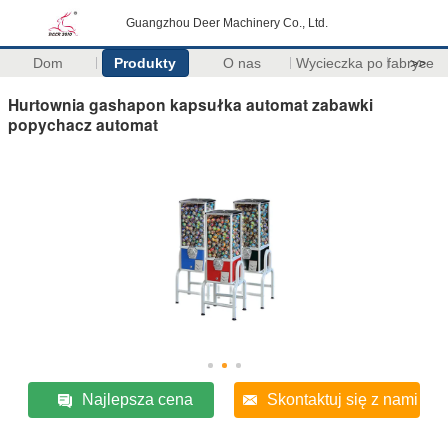
Guangzhou Deer Machinery Co., Ltd.
Dom
Produkty
O nas
Wycieczka po fabryce
>>
Hurtownia gashapon kapsułka automat zabawki
popychacz automat
Najlepsza cena
Skontaktuj się z nami