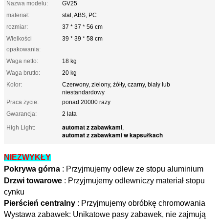
Nazwa modelu:
GV25
materiał:
stal, ABS, PC
rozmiar:
37 * 37 * 56 cm
Wielkości
39 * 39 * 58 cm
opakowania:
Waga netto:
18 kg
Waga brutto:
20 kg
Kolor:
Czerwony, zielony, żółty, czarny, biały lub
niestandardowy
Praca życie:
ponad 20000 razy
Gwarancja:
2 lata
automat z zabawkami
High Light:
,
automat z zabawkami w kapsułkach
NIEZWYKŁY
Pokrywa górna
: Przyjmujemy odlew ze stopu aluminium
Drzwi towarowe
: Przyjmujemy odlewniczy materiał stopu
cynku
Pierścień centralny
: Przyjmujemy obróbkę chromowania
Wystawa zabawek: Unikatowe pasy zabawek, nie zajmują